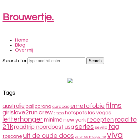
Brouwertje.
Brouwertje.
Home
Blog
Over mij
Search for
Tags
films
emetofobie
australie
bali
corona
curacao
girlslove2run crew
hotspots
las vegas
grazia
letterhonger
road to
minime
recepten
new york
series
21k
tag
roadtrip noordoost usa
sevilla
viva
uit de oude doos
toscane
veronica magazine